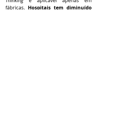
Thinking
 é aplicável apenas em 
fábricas. 
Hospitais tem diminuído 
seu tempo de espera
, atendendo e 
salvando mais vidas por meio da 
eliminação dos desperdícios. Se você 
quer garantir uma maior 
produtividade na sua empresa, entre 
em 
contato
 com a 
Go Process
. 
Nossos consultores estão 
preparados para ajudar você e sua 
empresa voarem ainda mais alto.
Posts recentes
Ver tudo