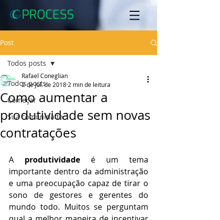
Post
Todos posts
Rafael Coneglian
Todos posts
2 de jul. de 2018
2 min de leitura
Como aumentar a
Começar
produtividade sem novas
Sua comunidade
contratações
A 
produtividade
 é um tema 
importante dentro da administração 
e uma preocupação capaz de tirar o 
sono de gestores e gerentes do 
mundo todo. Muitos se perguntam 
qual a melhor maneira de incentivar 